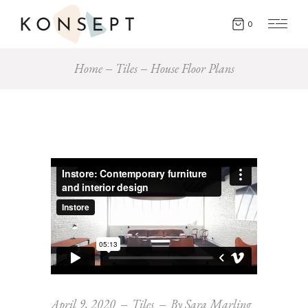
0
Home
Tiles
House Floor Plans
April 9, 2020
Tiles
By
Sara Marling